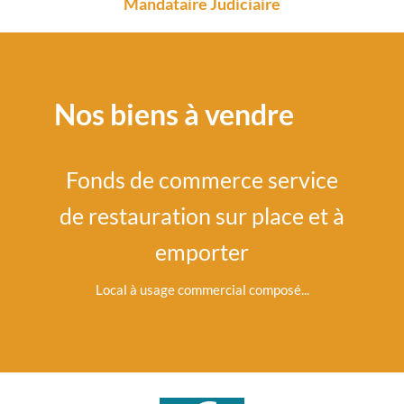
Mandataire Judiciaire
Nos biens à vendre
e
Fonds de commerce service
a
de restauration sur place et à
co
emporter
rcial de
Local à usage commercial composé...
Créé