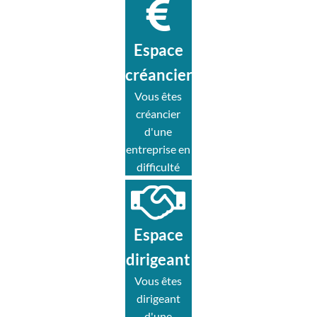
Espace
créancier
Vous êtes
créancier
d'une
entreprise en
difficulté
Espace
dirigeant
Vous êtes
dirigeant
d'une