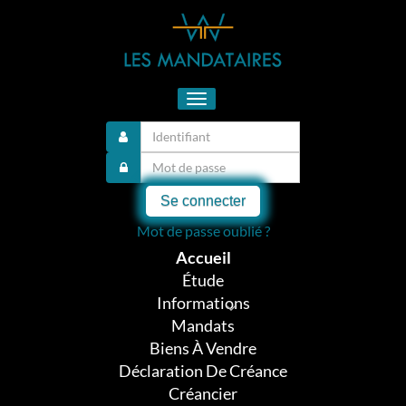
Toggle
navigation
Se connecter
Mot de passe oublié ?
Accueil
Étude
Informations
Mandats
Biens À Vendre
Déclaration De Créance
Créancier