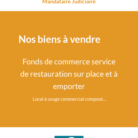
Mandataire Judiciaire
Nos biens à vendre
e
Fonds de commerce service
a
de restauration sur place et à
co
emporter
rcial de
Local à usage commercial composé...
Créé