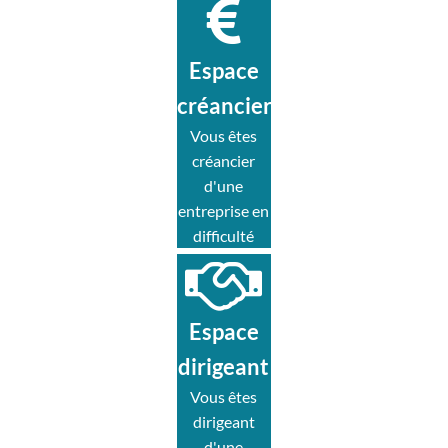
Espace
créancier
Vous êtes
créancier
d'une
entreprise en
difficulté
Espace
dirigeant
Vous êtes
dirigeant
d'une