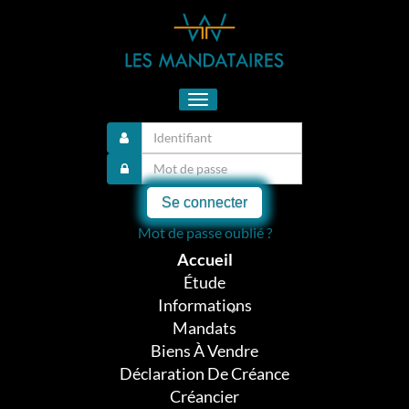
Toggle
navigation
Se connecter
Mot de passe oublié ?
Accueil
Étude
Informations
Mandats
Biens À Vendre
Déclaration De Créance
Créancier