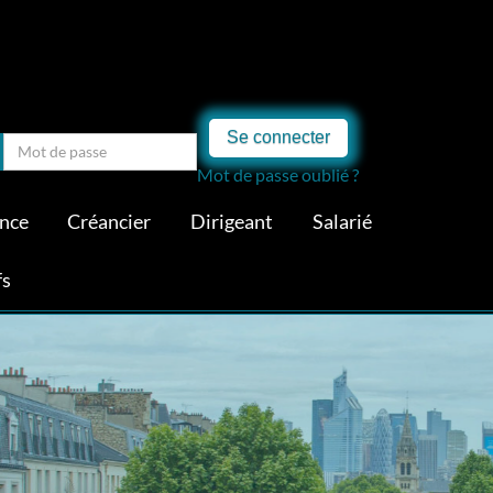
Se connecter
Mot de passe oublié ?
ance
Créancier
Dirigeant
Salarié
fs