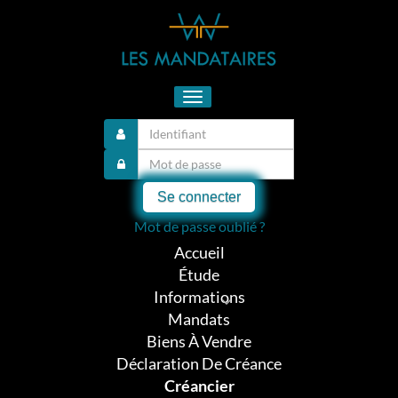
Toggle
navigation
Se connecter
Mot de passe oublié ?
Accueil
Étude
Informations
Mandats
Biens À Vendre
Déclaration De Créance
Créancier