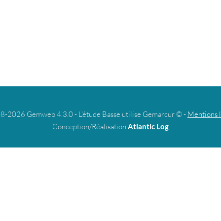
8-2026 Gemweb 4.3.0 - L'étude Basse utilise Gemarcur © -
Mentions 
Conception/Réalisation
Atlantic Log