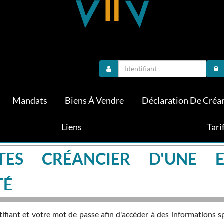
Mandats
Biens À Vendre
Déclaration De Créa
Liens
Tari
TES CRÉANCIER D'UNE E
TÉ
fiant et votre mot de passe afin d'accéder à des informations s