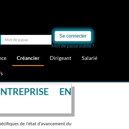
Se connecter
Mot de passe oublié ?
nce
Créancier
Dirigeant
Salarié
fs
NTREPRISE EN
pécifiques de l'état d'avancement du