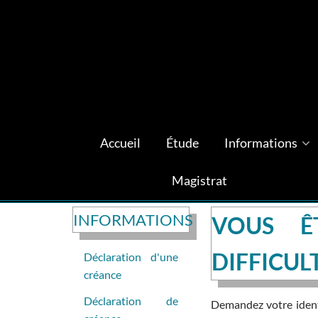
Accueil
Étude
Informations
Magistrat
INFORMATIONS
VOUS Ê
DIFFICUL
Déclaration d'une
créance
Déclaration de
Demandez votre identi