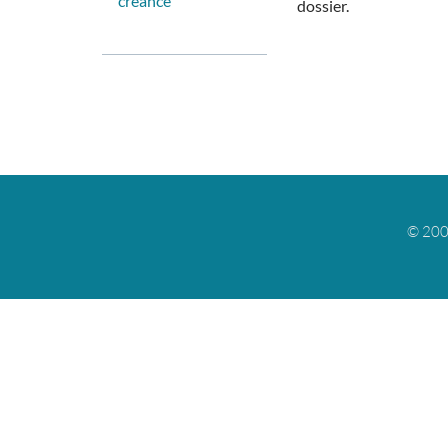
créance
dossier.
© 200