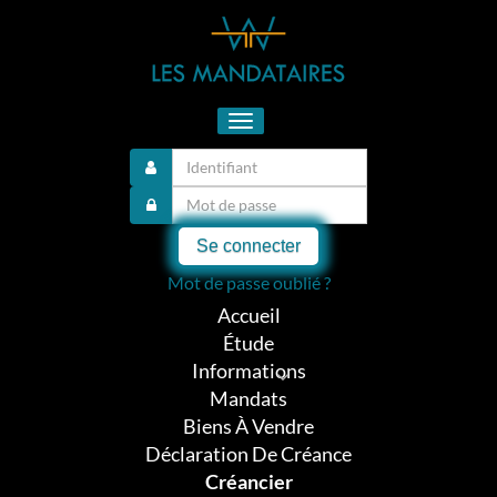
Toggle
navigation
Se connecter
Mot de passe oublié ?
Accueil
Étude
Informations
Mandats
Biens À Vendre
Déclaration De Créance
Créancier