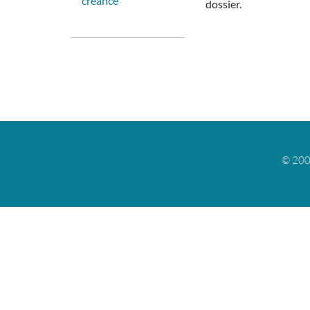
créance
dossier.
© 200