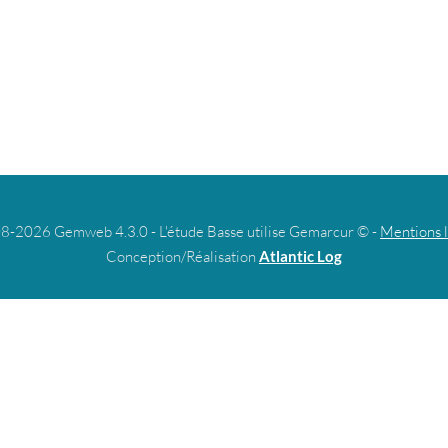
8-2026 Gemweb 4.3.0 - L'étude Basse utilise Gemarcur © -
Mentions 
Conception/Réalisation
Atlantic Log