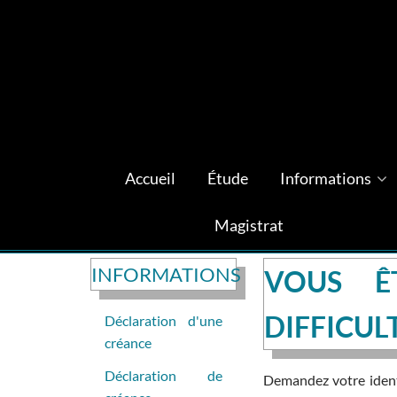
Accueil
Étude
Informations
Magistrat
INFORMATIONS
VOUS Ê
DIFFICUL
Déclaration d'une
créance
Déclaration de
Demandez votre identi