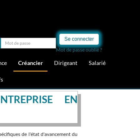
Se connecter
Mot de passe oublié ?
nce
Créancier
Dirigeant
Salarié
fs
NTREPRISE EN
pécifiques de l'état d'avancement du