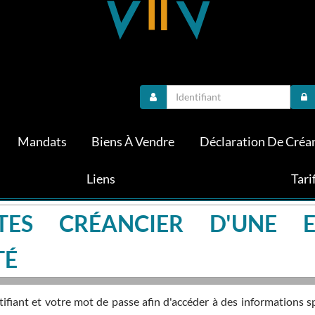
Mandats
Biens À Vendre
Déclaration De Créa
Liens
Tari
TES CRÉANCIER D'UNE E
TÉ
fiant et votre mot de passe afin d'accéder à des informations s