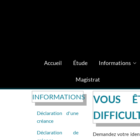
Accueil
Étude
Informations
Magistrat
INFORMATIONS
VOUS Ê
DIFFICUL
Déclaration d'une
créance
Déclaration de
Demandez votre identi