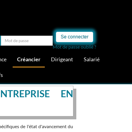
Se connecter
Mot de passe oublié ?
nce
Créancier
Dirigeant
Salarié
fs
NTREPRISE EN
pécifiques de l'état d'avancement du