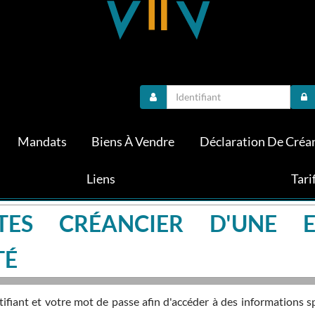
Mandats
Biens À Vendre
Déclaration De Créa
Liens
Tari
TES CRÉANCIER D'UNE E
TÉ
fiant et votre mot de passe afin d'accéder à des informations s