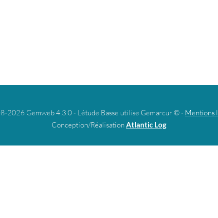
8-2026 Gemweb 4.3.0 - L'étude Basse utilise Gemarcur © -
Mentions 
Conception/Réalisation
Atlantic Log