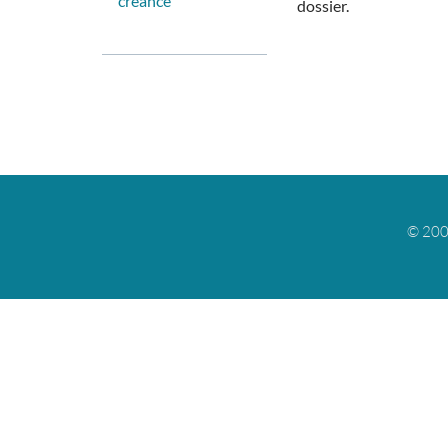
créance
dossier.
© 200