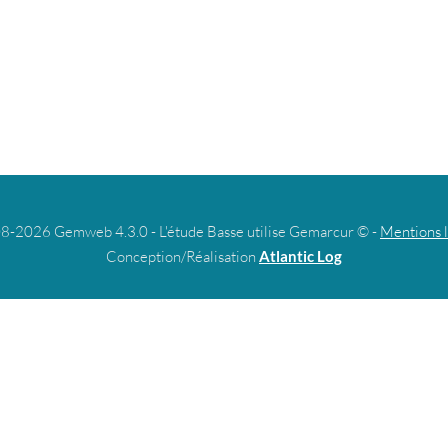
8-2026 Gemweb 4.3.0 - L'étude Basse utilise Gemarcur © -
Mentions 
Conception/Réalisation
Atlantic Log