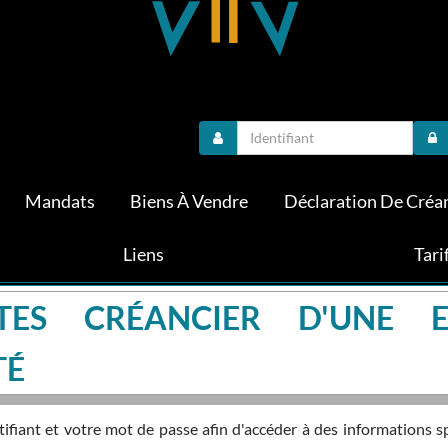
Mandats
Biens À Vendre
Déclaration De Créa
Liens
Tari
TES CRÉANCIER D'UNE E
TÉ
fiant et votre mot de passe afin d'accéder à des informations s