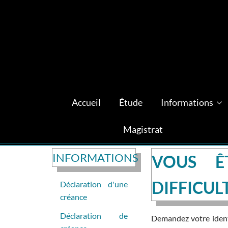
Accueil
Étude
Informations
Magistrat
INFORMATIONS
VOUS Ê
DIFFICUL
Déclaration d'une
créance
Déclaration de
Demandez votre identi