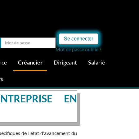
Se connecter
Mot de passe oublié ?
nce
Créancier
Dirigeant
Salarié
fs
NTREPRISE EN
pécifiques de l'état d'avancement du