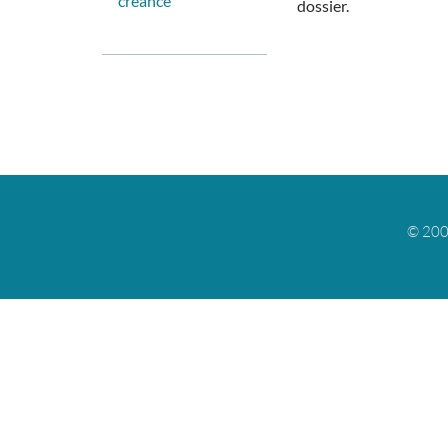
créance
dossier.
© 200