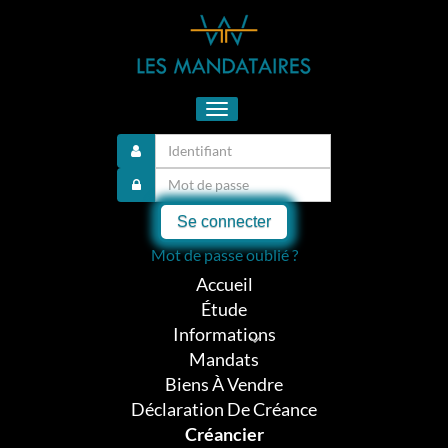
Toggle
navigation
Se connecter
Mot de passe oublié ?
Accueil
Étude
Informations
Mandats
Biens À Vendre
Déclaration De Créance
Créancier