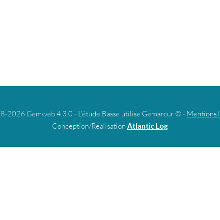
8-2026 Gemweb 4.3.0 - L'étude Basse utilise Gemarcur © -
Mentions 
Conception/Réalisation
Atlantic Log