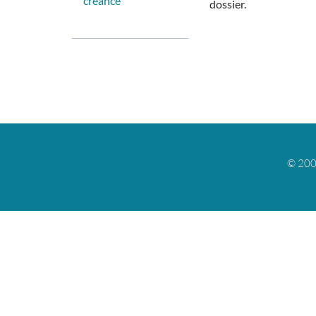
créance
dossier.
© 200