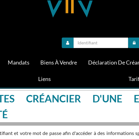
Mandats
Biens À Vendre
Déclaration De Créa
Liens
Tari
TES CRÉANCIER D'UNE E
TÉ
fiant et votre mot de passe afin d'accéder à des informations s