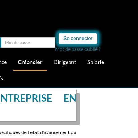
Se connecter
Mot de passe oublié ?
nce
Créancier
Dirigeant
Salarié
fs
NTREPRISE EN
pécifiques de l'état d'avancement du