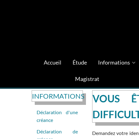
Accueil
Étude
Informations
Magistrat
INFORMATIONS
VOUS Ê
DIFFICUL
Déclaration d'une
créance
Déclaration de
Demandez votre identi