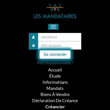
Toggle
navigation
Se connecter
Mot de passe oublié ?
Accueil
Étude
Informations
Mandats
Biens À Vendre
Déclaration De Créance
Créancier