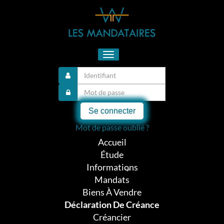
Toggle
navigation
Se connecter
Mot de passe oublié ?
Accueil
Étude
Informations
Mandats
Biens À Vendre
Déclaration De Créance
Créancier