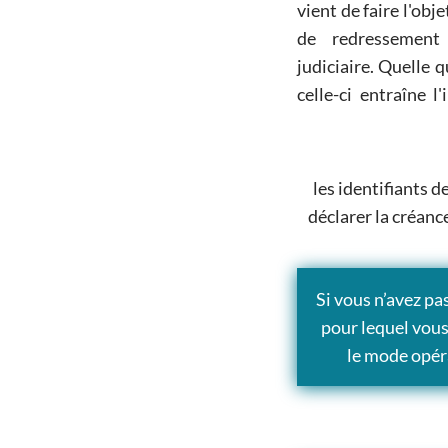
vient de faire l'objet d'une procédure de sauvegarde,
d'ouverture sous peine de sanctions pénales
de redressement judiciaire ou de liquidat
pouvant également toucher le bénéficiaire 
judiciaire. Quelle que soi
celle-ci entraîne l
les identifiants 
déclarer la créan
Si vous n’avez pa
pour lequel vous
le mode opér