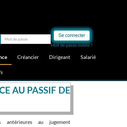
Se connecter
Mot de passe oublié ?
nce
Créancier
Dirigeant
Salarié
fs
E AU PASSIF DE