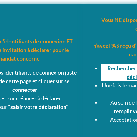
Vous NE dispos
d'identifiants de connexion ET
n’avez PAS reçu d’
 invitation à déclarer pour le
man
mandat concerné
Rechercher 
os identifiants de connexion juste
décl
de cette page
et cliquer sur
se
Une fois le man
connecter
uer sur créances à déclarer
Au sein de 
 sur
"saisir votre déclaration"
remplir v
Acceptatio