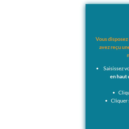
Vous disposez 
avez reçu une
Saisissez v
en haut 
Cliq
Cliquer