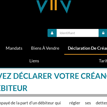
Mandats
Biens À Vendre
Déclaration De Créa
Liens
Tari
EZ DÉCLARER VOTRE CRÉANC
ÉBITEUR
payé de la part d'un débiteur qui
es antérieures au jugement