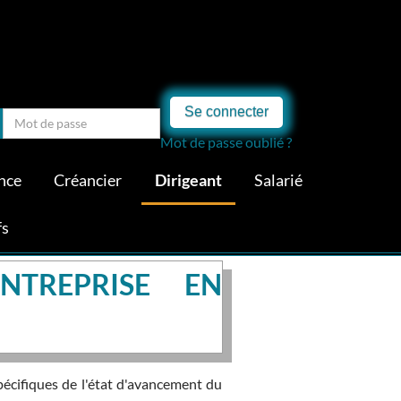
Se connecter
Mot de passe oublié ?
nce
Créancier
Dirigeant
Salarié
fs
NTREPRISE EN
pécifiques de l'état d'avancement du