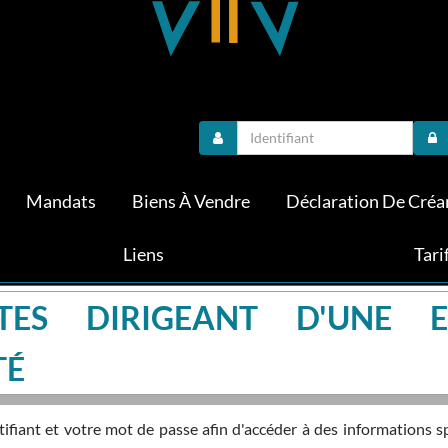
Mandats
Biens À Vendre
Déclaration De Créa
Liens
Tari
TES DIRIGEANT D'UNE E
TÉ
fiant et votre mot de passe afin d'accéder à des informations s