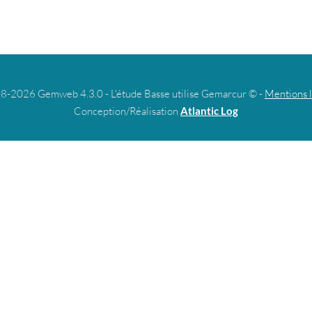
8-2026 Gemweb 4.3.0 - L'étude Basse utilise Gemarcur © -
Mentions 
Conception/Réalisation
Atlantic Log