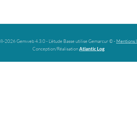
8-2026 Gemweb 4.3.0 - L'étude Basse utilise Gemarcur © -
Mentions 
Conception/Réalisation
Atlantic Log