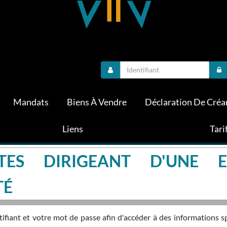
Mandats
Biens À Vendre
Déclaration De Créa
Liens
Tari
TES DIRIGEANT D'UNE E
TÉ
fiant et votre mot de passe afin d'accéder à des informations s