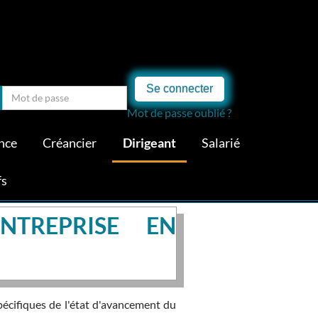
Se connecter
Mot de passe oublié ?
nce
Créancier
Dirigeant
Salarié
fs
NTREPRISE EN
pécifiques de l'état d'avancement du