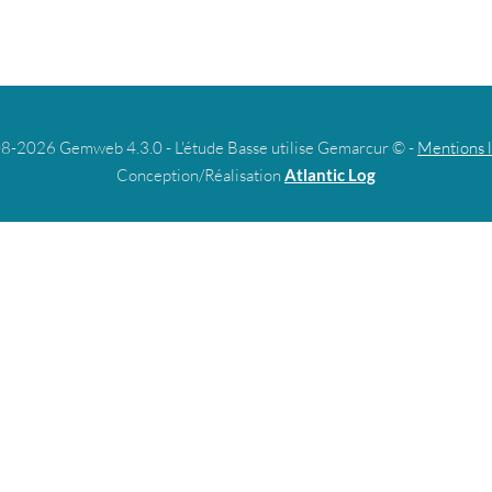
8-2026 Gemweb 4.3.0 - L'étude Basse utilise Gemarcur © -
Mentions 
Conception/Réalisation
Atlantic Log