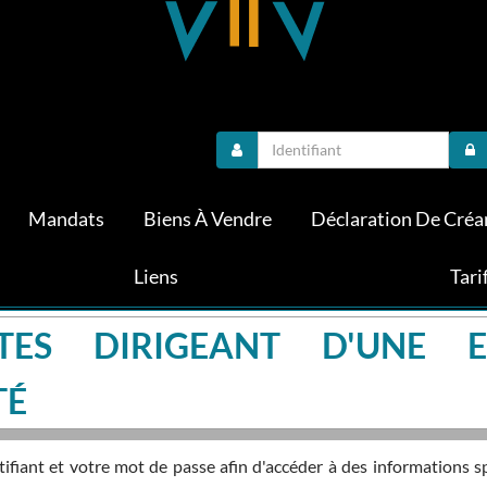
Mandats
Biens À Vendre
Déclaration De Créa
Liens
Tari
TES DIRIGEANT D'UNE E
TÉ
fiant et votre mot de passe afin d'accéder à des informations s