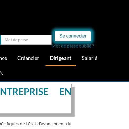
Se connecter
Mot de passe oublié ?
nce
Créancier
Dirigeant
Salarié
fs
NTREPRISE EN
pécifiques de l'état d'avancement du