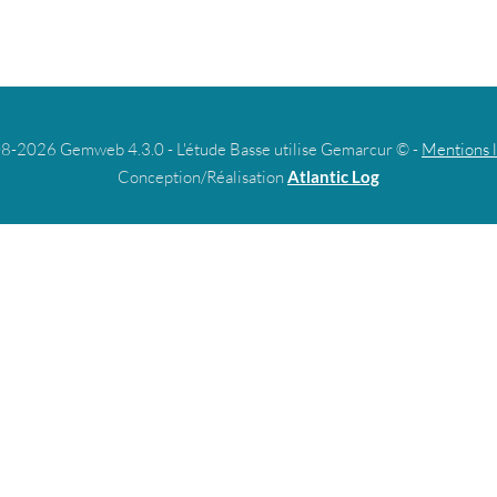
8-2026 Gemweb 4.3.0 - L'étude Basse utilise Gemarcur © -
Mentions 
Conception/Réalisation
Atlantic Log