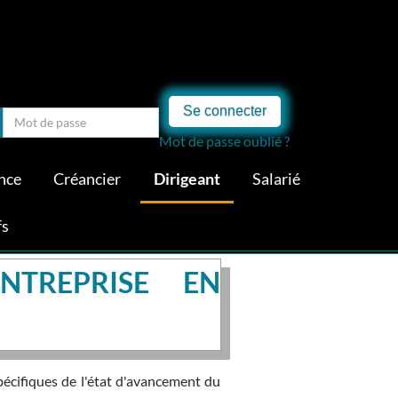
Se connecter
Mot de passe oublié ?
nce
Créancier
Dirigeant
Salarié
fs
NTREPRISE EN
pécifiques de l'état d'avancement du