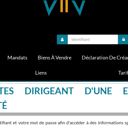
Mandats
Biens À Vendre
Déclaration De Créa
Liens
Tari
TES DIRIGEANT D'UNE E
TÉ
fiant et votre mot de passe afin d'accéder à des informations s