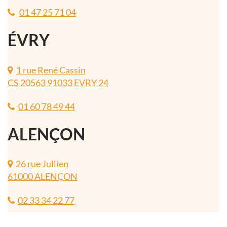
01 47 25 71 04
ÉVRY
1 rue René Cassin
CS 20563 91033 EVRY 24
01 60 78 49 44
ALENÇON
26 rue Jullien
61000 ALENÇON
02 33 34 22 77