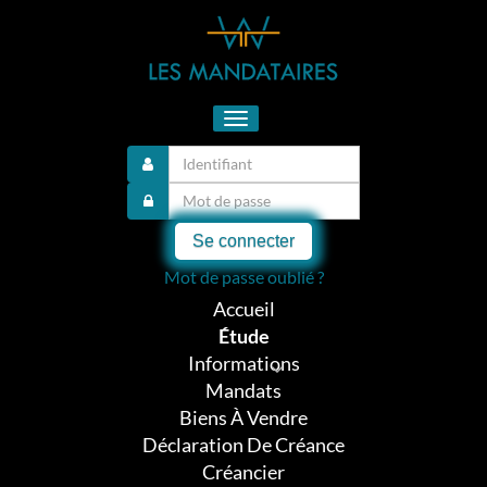
Toggle
navigation
Se connecter
Mot de passe oublié ?
Accueil
Étude
Informations
Mandats
Biens À Vendre
Déclaration De Créance
Créancier