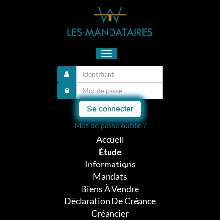
Toggle
navigation
Se connecter
Mot de passe oublié ?
Accueil
Étude
Informations
Mandats
Biens À Vendre
Déclaration De Créance
Créancier