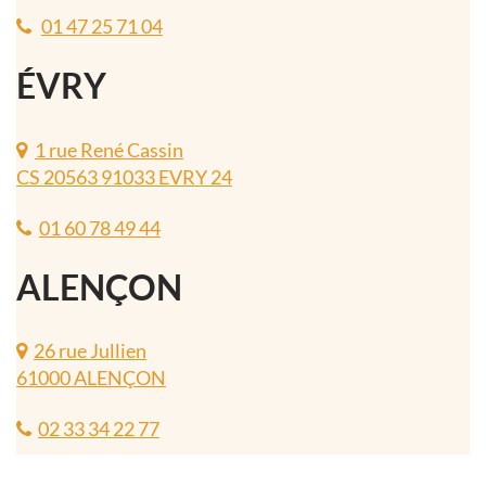
01 47 25 71 04
ÉVRY
1 rue René Cassin
CS 20563 91033 EVRY 24
01 60 78 49 44
ALENÇON
26 rue Jullien
61000 ALENÇON
02 33 34 22 77