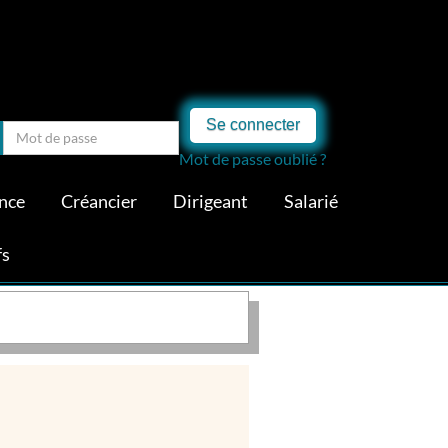
Se connecter
Mot de passe oublié ?
nce
Créancier
Dirigeant
Salarié
fs