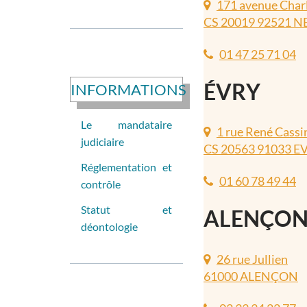
171 avenue Charl
CS 20019 92521 N
01 47 25 71 04
ÉVRY
INFORMATIONS
Le mandataire
1 rue René Cassi
judiciaire
CS 20563 91033 E
Réglementation et
01 60 78 49 44
contrôle
Statut et
ALENÇO
déontologie
26 rue Jullien
61000 ALENÇON