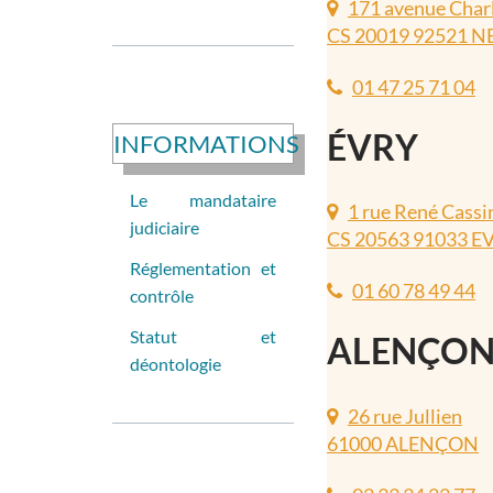
171 avenue Charl
CS 20019 92521 N
01 47 25 71 04
ÉVRY
INFORMATIONS
Le mandataire
1 rue René Cassi
judiciaire
CS 20563 91033 E
Réglementation et
01 60 78 49 44
contrôle
Statut et
ALENÇO
déontologie
26 rue Jullien
61000 ALENÇON