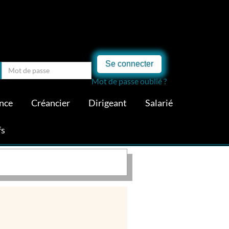
Se connecter
Mot de passe oublié ?
nce
Créancier
Dirigeant
Salarié
fs