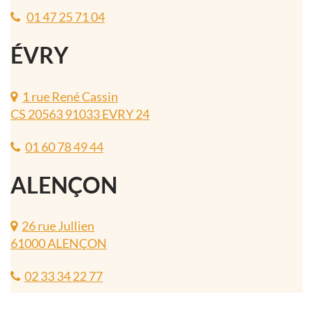
01 47 25 71 04
ÉVRY
1 rue René Cassin
CS 20563 91033 EVRY 24
01 60 78 49 44
ALENÇON
26 rue Jullien
61000 ALENÇON
02 33 34 22 77