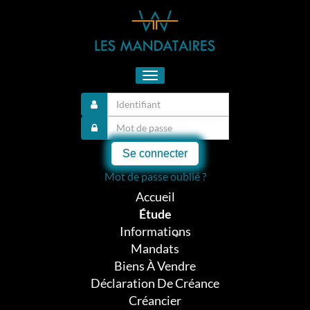
Toggle
navigation
Se connecter
Mot de passe oublié ?
Accueil
Étude
Informations
Mandats
Biens À Vendre
Déclaration De Créance
Créancier