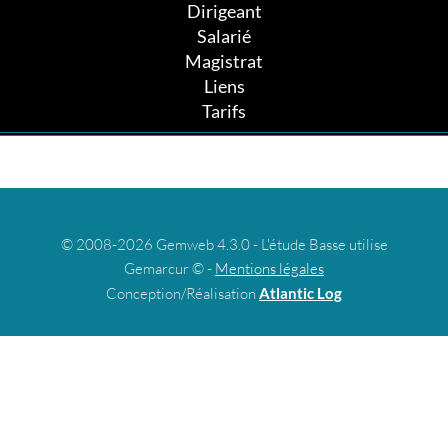
Dirigeant
Salarié
Magistrat
Liens
Tarifs
© 2008-2026 Gemweb 4.3.0 - L'étude Basse utilise
Gemarcur © -
Mentions légales
Conception/Réalisation
Atlantic Log