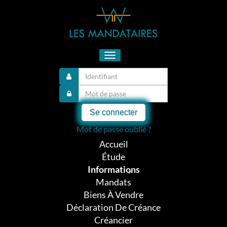
Toggle
navigation
Se connecter
Mot de passe oublié ?
Accueil
Étude
Informations
Mandats
Biens À Vendre
Déclaration De Créance
Créancier