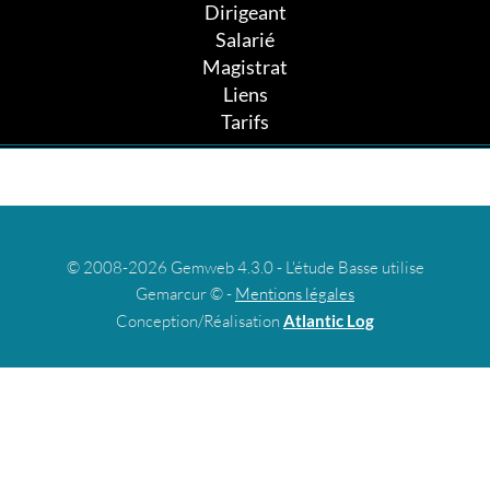
Dirigeant
Salarié
Magistrat
Liens
Tarifs
© 2008-2026 Gemweb 4.3.0 - L'étude Basse utilise
Gemarcur © -
Mentions légales
Conception/Réalisation
Atlantic Log