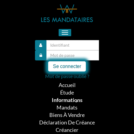
Toggle
navigation
Se connecter
Mot de passe oublié ?
Accueil
Étude
Informations
Mandats
Biens À Vendre
Déclaration De Créance
Créancier