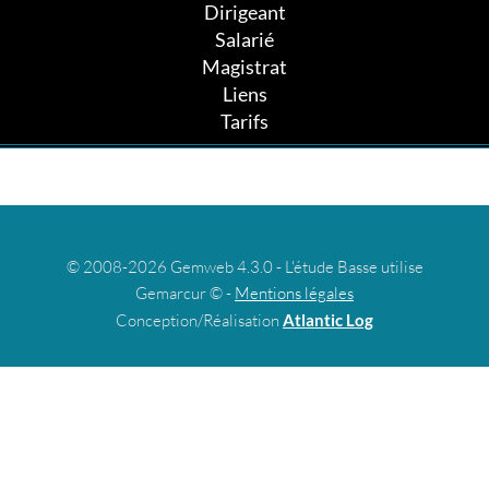
Dirigeant
Salarié
Magistrat
Liens
Tarifs
© 2008-2026 Gemweb 4.3.0 - L'étude Basse utilise
Gemarcur © -
Mentions légales
Conception/Réalisation
Atlantic Log