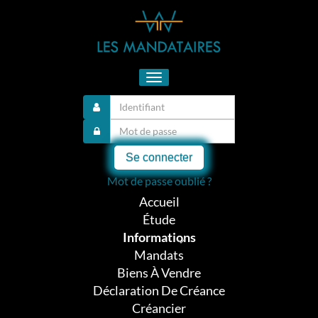
Toggle
navigation
Se connecter
Mot de passe oublié ?
Accueil
Étude
Informations
Mandats
Biens À Vendre
Déclaration De Créance
Créancier