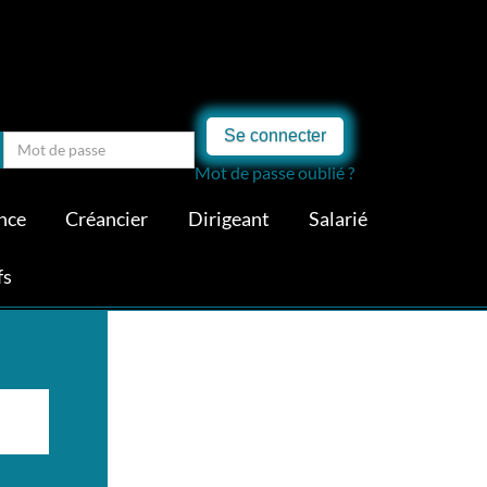
Se connecter
Mot de passe oublié ?
nce
Créancier
Dirigeant
Salarié
fs