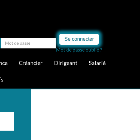
Se connecter
Mot de passe oublié ?
nce
Créancier
Dirigeant
Salarié
fs