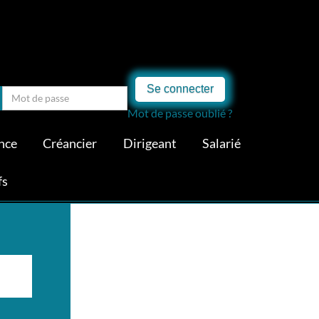
Se connecter
Mot de passe oublié ?
nce
Créancier
Dirigeant
Salarié
fs