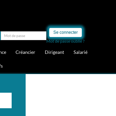
Se connecter
Mot de passe oublié ?
nce
Créancier
Dirigeant
Salarié
fs