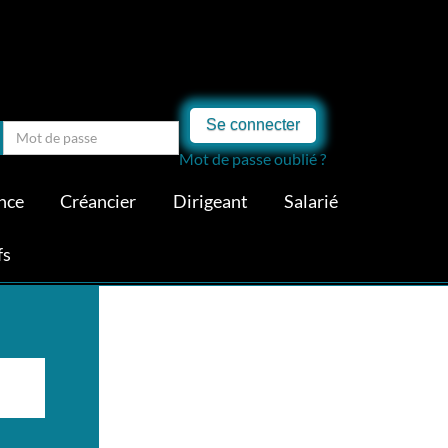
Se connecter
Mot de passe oublié ?
nce
Créancier
Dirigeant
Salarié
fs