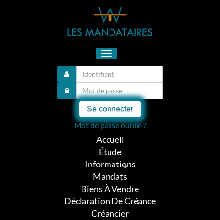
Toggle
navigation
Se connecter
Mot de passe oublié ?
Accueil
Étude
Informations
Mandats
Biens À Vendre
Déclaration De Créance
Créancier