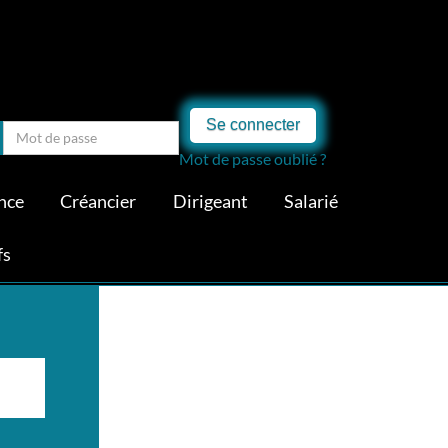
Se connecter
Mot de passe oublié ?
nce
Créancier
Dirigeant
Salarié
fs