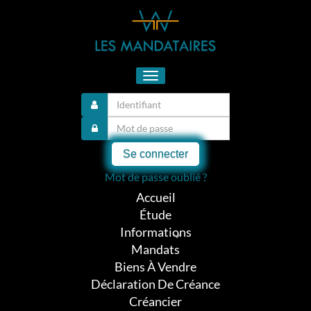
Toggle
navigation
Se connecter
Mot de passe oublié ?
Accueil
Étude
Informations
Mandats
Biens À Vendre
Déclaration De Créance
Créancier