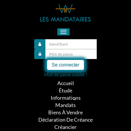
Toggle
navigation
Se connecter
Mot de passe oublié ?
Accueil
Étude
Informations
Mandats
Biens À Vendre
Déclaration De Créance
Créancier