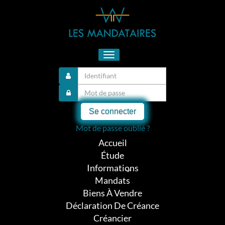
Toggle
navigation
Se connecter
Mot de passe oublié ?
Accueil
Étude
Informations
Mandats
Biens À Vendre
Déclaration De Créance
Créancier