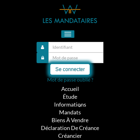
Toggle
navigation
Se connecter
Mot de passe oublié ?
Accueil
Étude
Informations
Mandats
Biens À Vendre
Déclaration De Créance
Créancier