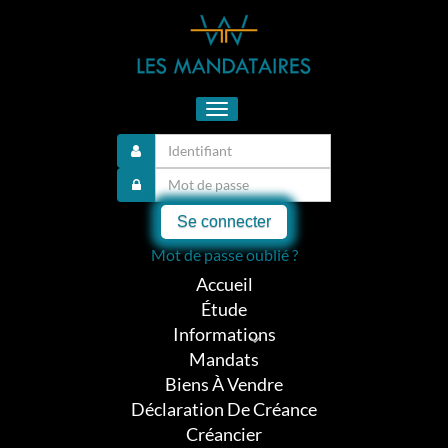
Toggle
navigation
Se connecter
Mot de passe oublié ?
Accueil
Étude
Informations
Mandats
Biens À Vendre
Déclaration De Créance
Créancier