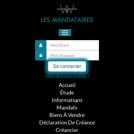
Toggle
navigation
Se connecter
Mot de passe oublié ?
Accueil
Étude
Informations
Mandats
Biens À Vendre
Déclaration De Créance
Créancier