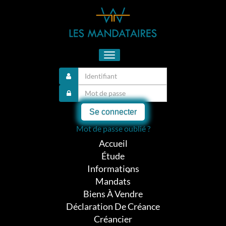
Toggle
navigation
Se connecter
Mot de passe oublié ?
Accueil
Étude
Informations
Mandats
Biens À Vendre
Déclaration De Créance
Créancier