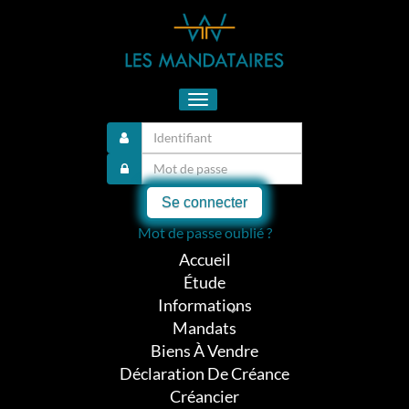
Toggle
navigation
Se connecter
Mot de passe oublié ?
Accueil
Étude
Informations
Mandats
Biens À Vendre
Déclaration De Créance
Créancier