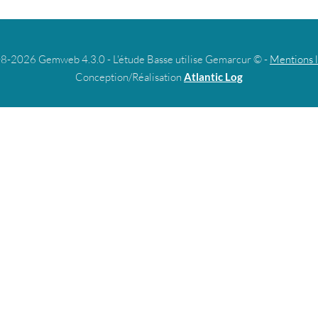
8-2026 Gemweb 4.3.0 - L'étude Basse utilise Gemarcur © -
Mentions 
Conception/Réalisation
Atlantic Log