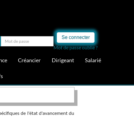
Se connecter
Mot de passe oublié ?
nce
Créancier
Dirigeant
Salarié
fs
pécifiques de l'état d'avancement du