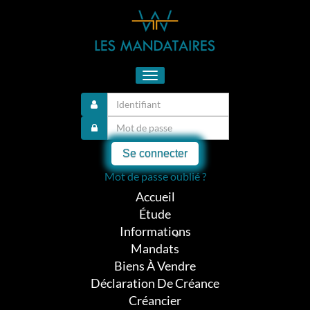
Toggle
navigation
Se connecter
Mot de passe oublié ?
Accueil
Étude
Informations
Mandats
Biens À Vendre
Déclaration De Créance
Créancier