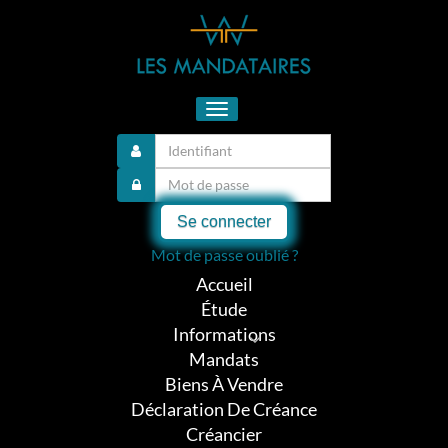
Toggle
navigation
Se connecter
Mot de passe oublié ?
Accueil
Étude
Informations
Mandats
Biens À Vendre
Déclaration De Créance
Créancier