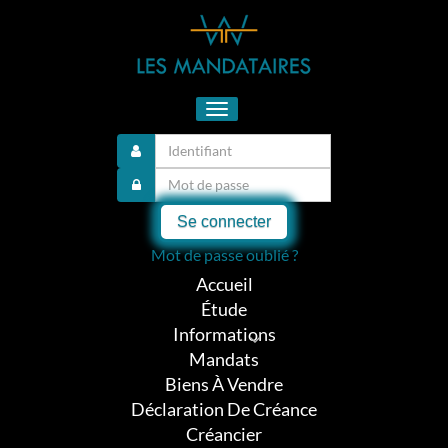
Toggle
navigation
Se connecter
Mot de passe oublié ?
Accueil
Étude
Informations
Mandats
Biens À Vendre
Déclaration De Créance
Créancier