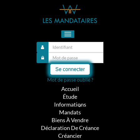
Toggle
navigation
Se connecter
Mot de passe oublié ?
Accueil
Étude
Informations
Mandats
Biens À Vendre
Déclaration De Créance
Créancier