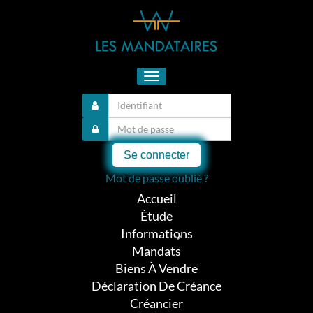
Toggle
navigation
Se connecter
Mot de passe oublié ?
Accueil
Étude
Informations
Mandats
Biens À Vendre
Déclaration De Créance
Créancier