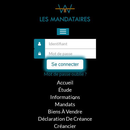
Toggle
navigation
Se connecter
Mot de passe oublié ?
Accueil
Étude
Informations
Mandats
Biens À Vendre
Déclaration De Créance
Créancier