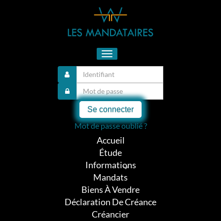
Toggle
navigation
Se connecter
Mot de passe oublié ?
Accueil
Étude
Informations
Mandats
Biens À Vendre
Déclaration De Créance
Créancier