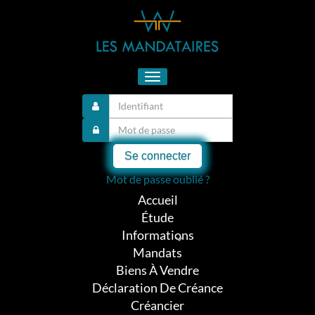
Toggle
navigation
Se connecter
Mot de passe oublié ?
Accueil
Étude
Informations
Mandats
Biens À Vendre
Déclaration De Créance
Créancier